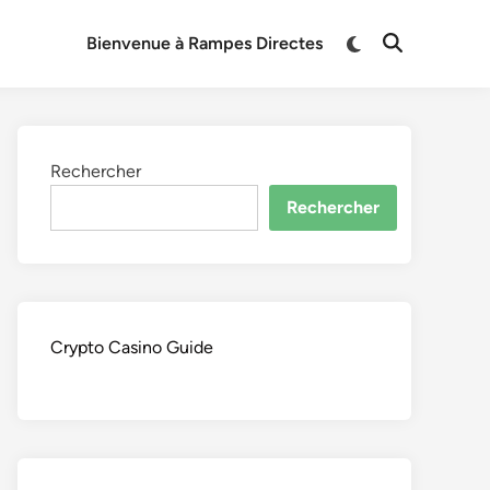
Switch
Bienvenue à Rampes Directes
Open
to
Search
dark
mode
Rechercher
Rechercher
Crypto Casino Guide