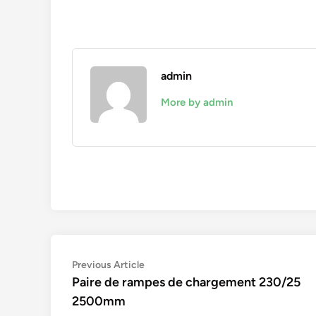
admin
More by admin
Navigation
Previous
Previous Article
article:
Paire de rampes de chargement 230/25
de
2500mm
l’article