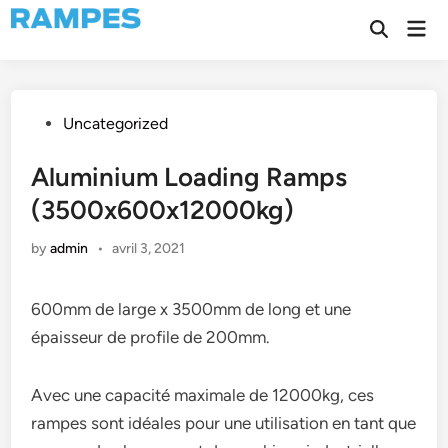
Skip
Mai
to
Open
Men
Search
content
Posted
Uncategorized
in
Aluminium Loading Ramps
(3500x600x12000kg)
by
admin
•
avril 3, 2021
600mm de large x 3500mm de long et une
épaisseur de profile de 200mm.
Avec une capacité maximale de 12000kg, ces
rampes sont idéales pour une utilisation en tant que