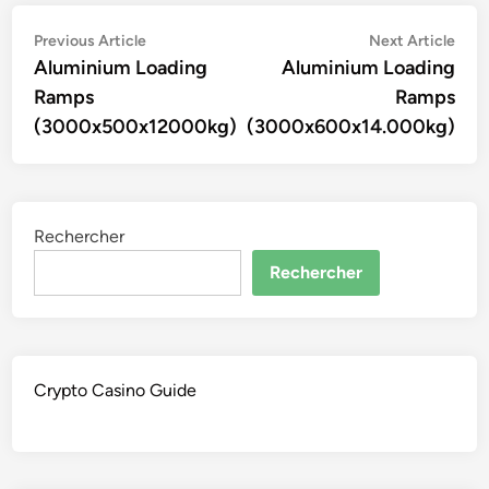
Navigation
Previous
Nex
Previous Article
Next Article
article:
artic
Aluminium Loading
Aluminium Loading
de
Ramps
Ramps
l’article
(3000x500x12000kg)
(3000x600x14.000kg)
Rechercher
Rechercher
Crypto Casino Guide