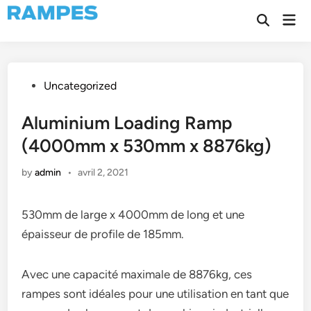
Skip
Mai
to
Open
Men
Search
content
Posted
Uncategorized
in
Aluminium Loading Ramp
(4000mm x 530mm x 8876kg)
by
admin
•
avril 2, 2021
530mm de large x 4000mm de long et une
épaisseur de profile de 185mm.
Avec une capacité maximale de 8876kg, ces
rampes sont idéales pour une utilisation en tant que