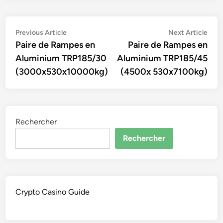
Navigation
Previous
Nex
Previous Article
Next Article
article:
artic
Paire de Rampes en
Paire de Rampes en
de
Aluminium TRP185/30
Aluminium TRP185/45
l’article
(3000x530x10000kg)
(4500x 530x7100kg)
Rechercher
Rechercher
Crypto Casino Guide