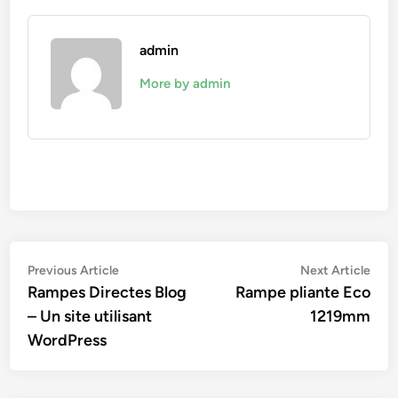
admin
More by admin
Navigation
Previous
Nex
Previous Article
Next Article
article:
artic
Rampes Directes Blog
Rampe pliante Eco
de
– Un site utilisant
1219mm
l’article
WordPress