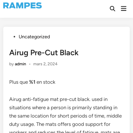
Skip
Mai
to
Open
Men
Search
content
Posted
Uncategorized
in
Airug Pre-Cut Black
by
admin
•
mars 2, 2024
Plus que
%1
en stock
Airug anti-fatigue mat pre-cut black. used in
situations where a person is primarily standing in
the same location for short periods of time, middle
duty usage. The mats offers good support for
workers and reduces the level of fatigue, mats are