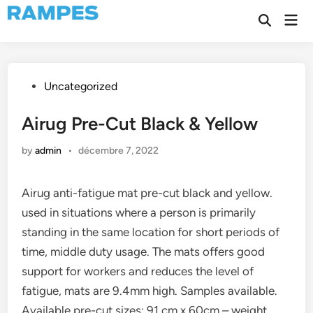
Skip
Mai
to
Open
Men
Search
content
Posted
Uncategorized
in
Airug Pre-Cut Black & Yellow
by
admin
•
décembre 7, 2022
Airug anti-fatigue mat pre-cut black and yellow.
used in situations where a person is primarily
standing in the same location for short periods of
time, middle duty usage. The mats offers good
support for workers and reduces the level of
fatigue, mats are 9.4mm high. Samples available.
Available pre-cut sizes: 91 cm x 60cm – weight