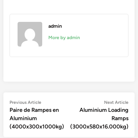
admin
More by admin
Navigation
Previous
Nex
Previous Article
Next Article
article:
artic
Paire de Rampes en
Aluminium Loading
de
Aluminium
Ramps
l’article
(4000x300x1000kg)
(3000x580x16.000kg)