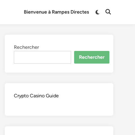
Switch
Bienvenue à Rampes Directes
Open
to
Search
dark
mode
Rechercher
Rechercher
Crypto Casino Guide