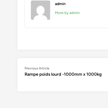
admin
More by admin
Navigation
Previous
Previous Article
article:
Rampe poids lourd -1000mm x 1000kg
de
l’article