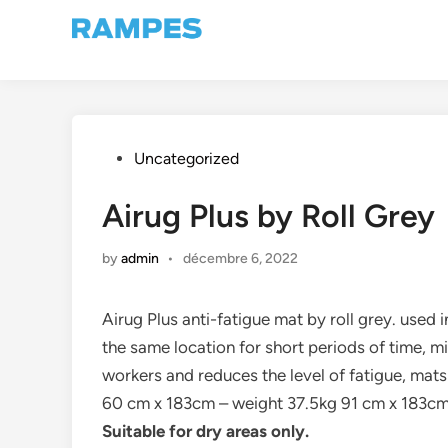
Skip
to
content
Posted
Uncategorized
in
Airug Plus by Roll Grey
by
admin
•
décembre 6, 2022
Airug Plus anti-fatigue mat by roll grey. used i
the same location for short periods of time, 
workers and reduces the level of fatigue, mats
60 cm x 183cm – weight 37.5kg 91 cm x 183cm
Suitable for dry areas only.