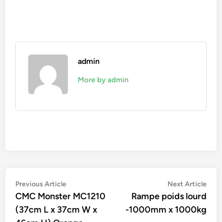
admin
More by admin
Navigation
Previous
Nex
Previous Article
Next Article
article:
artic
CMC Monster MC1210
Rampe poids lourd
de
(37cm L x 37cm W x
-1000mm x 1000kg
l’article