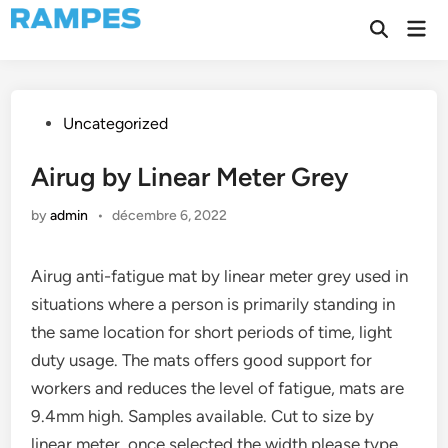
Skip
Mai
to
Open
Men
Search
content
Posted
Uncategorized
in
Airug by Linear Meter Grey
by
admin
•
décembre 6, 2022
Airug anti-fatigue mat by linear meter grey used in
situations where a person is primarily standing in
the same location for short periods of time, light
duty usage. The mats offers good support for
workers and reduces the level of fatigue, mats are
9.4mm high. Samples available. Cut to size by
linear meter, once selected the width please type