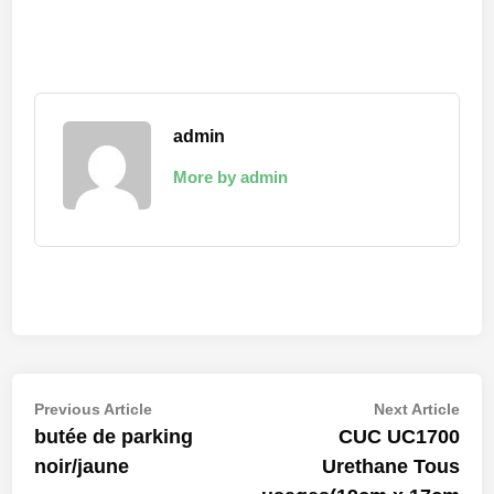
admin
More by admin
Navigation
Previous
Nex
Previous Article
Next Article
article:
artic
butée de parking
CUC UC1700
de
noir/jaune
Urethane Tous
l’article