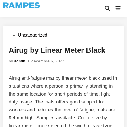
Skip
Mai
to
Open
Men
Search
content
Posted
Uncategorized
in
Airug by Linear Meter Black
by
admin
•
décembre 6, 2022
Airug anti-fatigue mat by linear meter black used in
situations where a person is primarily standing in
the same location for short periods of time, light
duty usage. The mats offers good support for
workers and reduces the level of fatigue, mats are
9.4mm high. Samples available. Cut to size by
linear meter, once selected the width please type