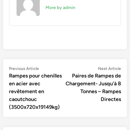
More by admin
Navigation
Previous
Nex
Previous Article
Next Article
article:
artic
Rampes pour chenilles
Paires de Rampes de
de
en acier avec
Chargement- Jusqu'à 8
l’article
revêtement en
Tonnes – Rampes
caoutchouc
Directes
(3500x720x19149kg)