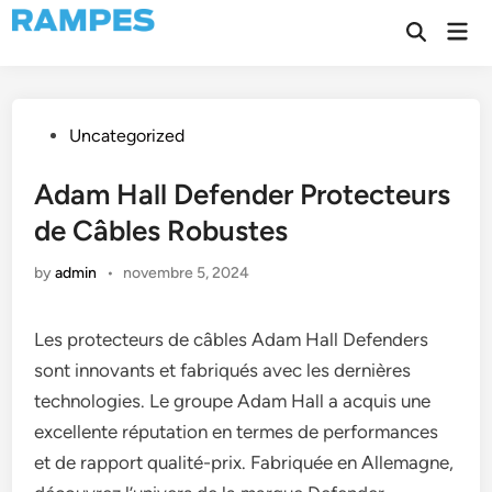
Skip
Mai
to
Open
Men
Search
content
Posted
Uncategorized
in
Adam Hall Defender Protecteurs
de Câbles Robustes
by
admin
•
novembre 5, 2024
Les protecteurs de câbles Adam Hall Defenders
sont innovants et fabriqués avec les dernières
technologies. Le groupe Adam Hall a acquis une
excellente réputation en termes de performances
et de rapport qualité-prix. Fabriquée en Allemagne,