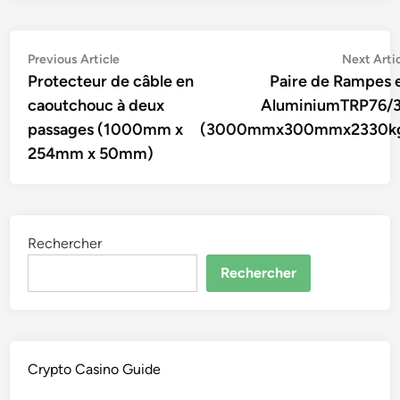
Navigation
Previous
Previous Article
Next Arti
article:
Protecteur de câble en
Paire de Rampes 
de
caoutchouc à deux
AluminiumTRP76/
l’article
passages (1000mm x
(3000mmx300mmx2330k
254mm x 50mm)
Rechercher
Rechercher
Crypto Casino Guide