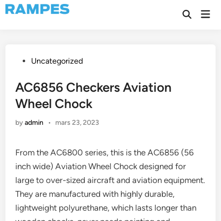
Skip
Mai
to
Open
Men
Search
content
Posted
Uncategorized
in
AC6856 Checkers Aviation
Wheel Chock
by
admin
•
mars 23, 2023
From the AC6800 series, this is the AC6856 (56
inch wide) Aviation Wheel Chock designed for
large to over-sized aircraft and aviation equipment.
They are manufactured with highly durable,
lightweight polyurethane, which lasts longer than