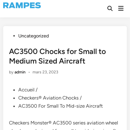
Skip
Mai
to
Open
Men
Search
content
Posted
Uncategorized
in
AC3500 Chocks for Small to
Medium Sized Aircraft
by
admin
•
mars 23, 2023
Accueil /
Checkers® Aviation Chocks /
AC3500 For Small To Mid-size Aircraft
Checkers Monster® AC3500 series aviation wheel