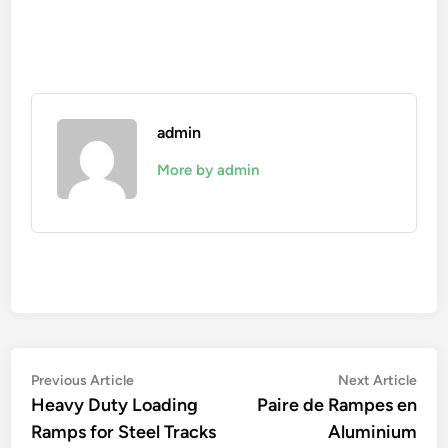
admin
More by admin
Navigation
Previous
Nex
Previous Article
Next Article
article:
artic
Heavy Duty Loading
Paire de Rampes en
de
Ramps for Steel Tracks
Aluminium
l’article